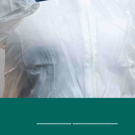
*********************** ******************************​