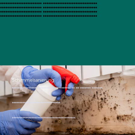
*********************** ******************************​
*********************** ******************************​
*********************** ******************************​
*********************** ******************************​
Schimmelsanierung
**************** ********************** ** ** ******* *******
********************************
******************************************