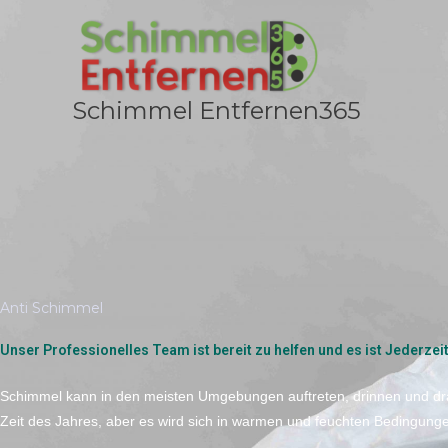
Zum
Inhalt
springen
Schimmel Entfernen365
Anti Schimmel
Unser Professionelles Team ist bereit zu helfen und es ist Jederzei
Schimmel kann in den meisten Umgebungen auftreten, drinnen und dr
Zeit des Jahres, aber es wird sich in warmen und feuchten Bedingunge