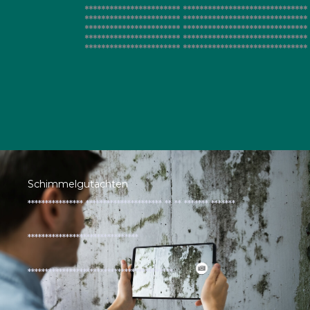
*********************** ******************************​
*********************** ******************************​
*********************** ******************************​
*********************** ******************************​
*********************** ******************************​
Schimmelgutachten
**************** ********************** ** ** ******* *******
********************************
******************************************