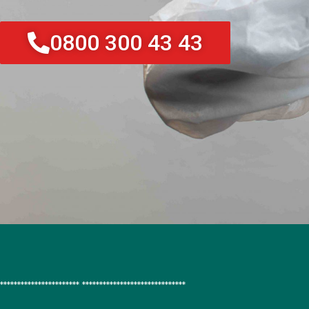
0800 300 43 43
*********************** ******************************