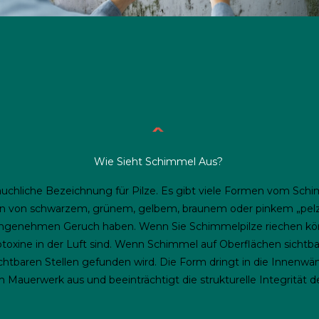
Wie Sieht Schimmel Aus?
äuchliche Bezeichnung für Pilze. Es gibt viele Formen vom Sch
cken von schwarzem, grünem, gelbem, braunem oder pinkem „pe
ngenehmen Geruch haben. Wenn Sie Schimmelpilze riechen könn
oxine in der Luft sind. Wenn Schimmel auf Oberflächen sichtbar i
chtbaren Stellen gefunden wird. Die Form dringt in die Innenwän
im Mauerwerk aus und beeinträchtigt die strukturelle Integrität 