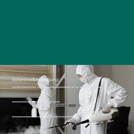
Schimmelbeseitigung
**************** ********************** ** ** ******* *******
********************************
******************************************