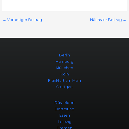
←
Vorheriger Beitrag
Nächster Beitrag
→
Berlin
Hamburg
München
Köln
Frankfurt am Main
Stuttgart
Düsseldorf
Dortmund
Essen
Leipzig
Bremen