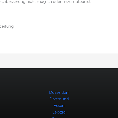
hbesserung nicht möglich oder unzumutbar ist.
beitung.
Düsseldorf
Dortmund
Essen
Leipzig