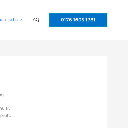
0176 1605 1781
äuferschutz
FAQ
ig.
ular.
prüft.