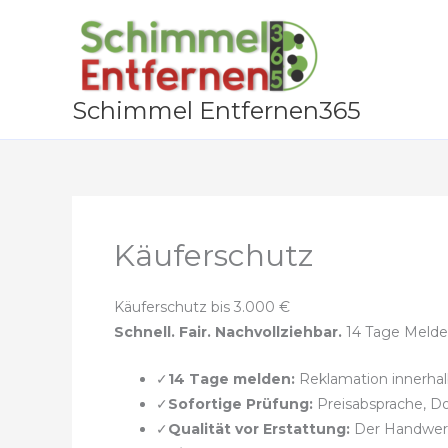
Zum
Inhalt
springen
Schimmel Entfernen365
Käuferschutz
Käuferschutz bis 3.000 €
Schnell. Fair. Nachvollziehbar.
14 Tage Meldef
✓
14 Tage melden:
Reklamation innerhal
✓
Sofortige Prüfung:
Preisabsprache, Do
✓
Qualität vor Erstattung:
Der Handwerker