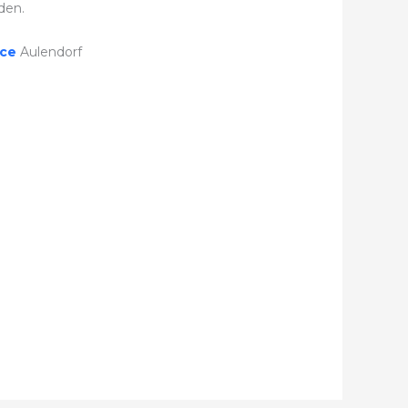
den.
ice
Aulendorf