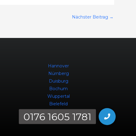
Nächster Beitrag
→
Hannover
Nürnberg
Duisburg
Bochum
Wuppertal
Bielefeld