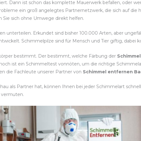
isiert. Dann ist schon das komplette Mauerwerk befallen, oder w
robleme ein groß angelegtes Partnernetzwerk, die sich auf di
sen Sie sich ohne Umwege direkt helfen.
ten unterteilen. Erkundet sind bisher 100.000 Arten, aber ungef
twickelt. Schimmelpilze sind für Mensch und Tier giftig, dabei
tkörper bestimmt. Der bestimmt, welche Färbung der
Schimmel
noch ist ein Schimmeltest vonnöten, um die richtige Schim
nen die Fachleute unserer Partner von
Schimmel entfernen B
u als Partner hat, können Ihnen bei jeder Schimmelart schnell 
 vermuten.