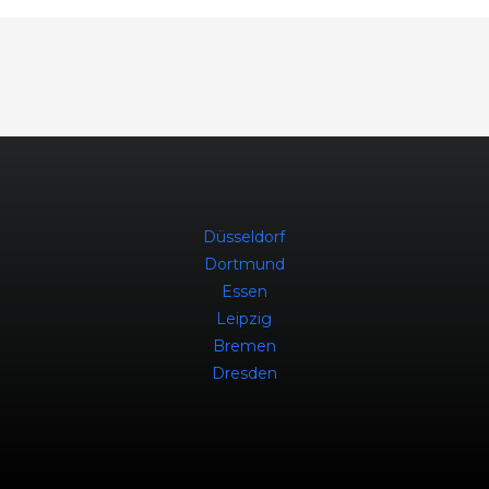
Düsseldorf
Dortmund
Essen
Leipzig
Bremen
Dresden