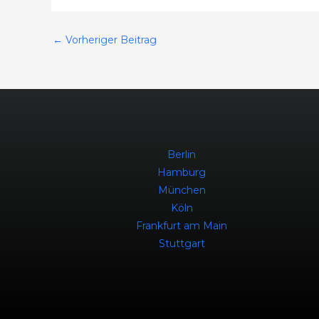
←
Vorheriger Beitrag
Berlin
Hamburg
München
Köln
Frankfurt am Main
Stuttgart