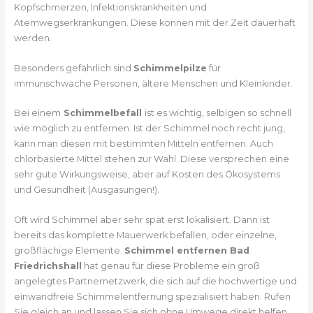
Kopfschmerzen, Infektionskrankheiten und
Atemwegserkrankungen. Diese können mit der Zeit dauerhaft
werden.
Besonders gefährlich sind
Schimmelpilze
für
immunschwache Personen, ältere Menschen und Kleinkinder.
Bei einem
Schimmelbefall
ist es wichtig, selbigen so schnell
wie möglich zu entfernen. Ist der Schimmel noch recht jung,
kann man diesen mit bestimmten Mitteln entfernen. Auch
chlorbasierte Mittel stehen zur Wahl. Diese versprechen eine
sehr gute Wirkungsweise, aber auf Kosten des Ökosystems
und Gesundheit (Ausgasungen!).
Oft wird Schimmel aber sehr spät erst lokalisiert. Dann ist
bereits das komplette Mauerwerk befallen, oder einzelne,
großflächige Elemente.
Schimmel entfernen Bad
Friedrichshall
hat genau für diese Probleme ein groß
angelegtes Partnernetzwerk, die sich auf die hochwertige und
einwandfreie Schimmelentfernung spezialisiert haben. Rufen
Sie gleich an und lassen Sie sich ohne Umwege direkt helfen.