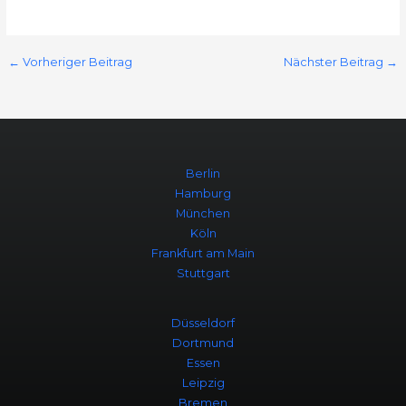
←
Vorheriger Beitrag
Nächster Beitrag
→
Berlin
Hamburg
München
Köln
Frankfurt am Main
Stuttgart
Düsseldorf
Dortmund
Essen
Leipzig
Bremen