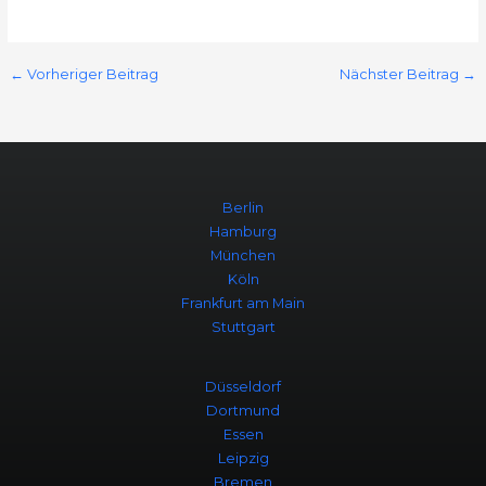
←
Vorheriger Beitrag
Nächster Beitrag
→
Berlin
Hamburg
München
Köln
Frankfurt am Main
Stuttgart
Düsseldorf
Dortmund
Essen
Leipzig
Bremen