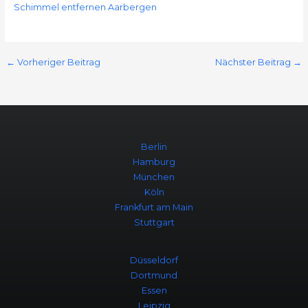
Schimmel entfernen Aarbergen
←
Vorheriger Beitrag
Nächster Beitrag
→
Berlin
Hamburg
München
Köln
Frankfurt am Main
Stuttgart
Düsseldorf
Dortmund
Essen
Leipzig