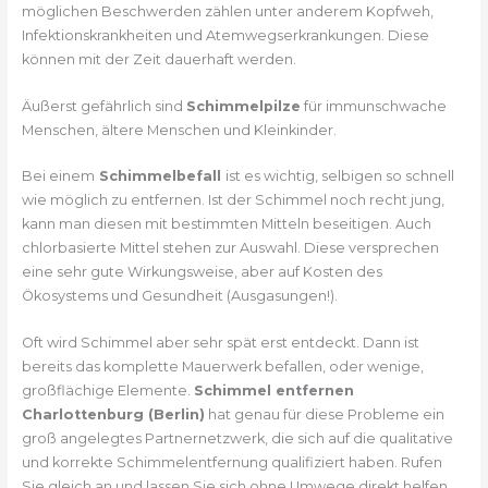
möglichen Beschwerden zählen unter anderem Kopfweh,
Infektionskrankheiten und Atemwegserkrankungen. Diese
können mit der Zeit dauerhaft werden.
Äußerst gefährlich sind
Schimmelpilze
für immunschwache
Menschen, ältere Menschen und Kleinkinder.
Bei einem
Schimmelbefall
ist es wichtig, selbigen so schnell
wie möglich zu entfernen. Ist der Schimmel noch recht jung,
kann man diesen mit bestimmten Mitteln beseitigen. Auch
chlorbasierte Mittel stehen zur Auswahl. Diese versprechen
eine sehr gute Wirkungsweise, aber auf Kosten des
Ökosystems und Gesundheit (Ausgasungen!).
Oft wird Schimmel aber sehr spät erst entdeckt. Dann ist
bereits das komplette Mauerwerk befallen, oder wenige,
großflächige Elemente.
Schimmel entfernen
Charlottenburg (Berlin)
hat genau für diese Probleme ein
groß angelegtes Partnernetzwerk, die sich auf die qualitative
und korrekte Schimmelentfernung qualifiziert haben. Rufen
Sie gleich an und lassen Sie sich ohne Umwege direkt helfen.