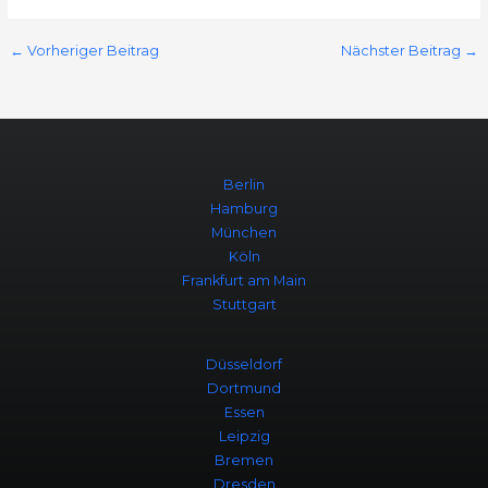
←
Vorheriger Beitrag
Nächster Beitrag
→
Berlin
Hamburg
München
Köln
Frankfurt am Main
Stuttgart
Düsseldorf
Dortmund
Essen
Leipzig
Bremen
Dresden