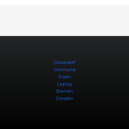
Düsseldorf
Dortmund
Essen
Leipzig
Bremen
Dresden