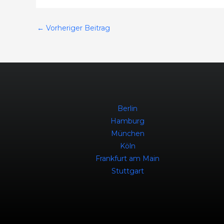
←
Vorheriger Beitrag
Berlin
Hamburg
München
Köln
Frankfurt am Main
Stuttgart