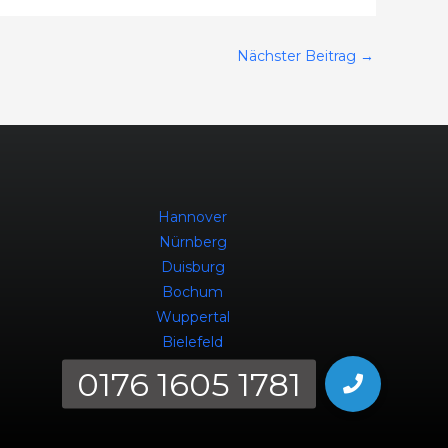
Nächster Beitrag
→
Hannover
Nürnberg
Duisburg
Bochum
Wuppertal
Bielefeld