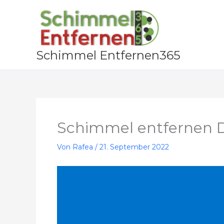
Zum
Inhalt
springen
Schimmel Entfernen365
Schimmel entfernen D
Von
Rafea
/
21. September 2022