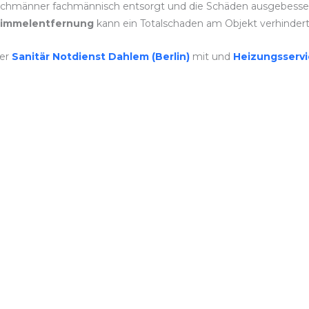
chmänner fachmännisch entsorgt und die Schäden ausgebessert. J
immelentfernung
kann ein Totalschaden am Objekt verhinder
ner
Sanitär Notdienst Dahlem (Berlin)
mit und
Heizungsserv