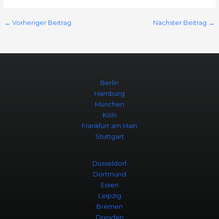
←
Vorheriger Beitrag
Nächster Beitrag
→
Berlin
Hamburg
München
Köln
Frankfurt am Main
Stuttgart
Düsseldorf
Dortmund
Essen
Leipzig
Bremen
Dresden