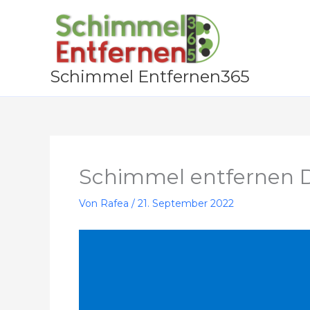
Zum
Inhalt
springen
Schimmel Entfernen365
Schimmel entfernen D
Von
Rafea
/
21. September 2022