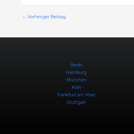
←
Vorheriger Beitrag
Berlin
Hamburg
München
Köln
Frankfurt am Main
Stuttgart