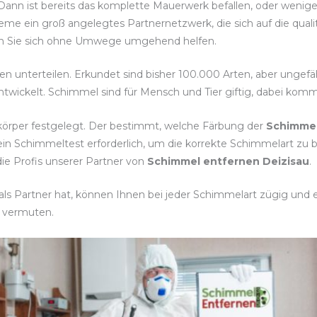
 Dann ist bereits das komplette Mauerwerk befallen, oder wenig
eme ein groß angelegtes Partnernetzwerk, die sich auf die qua
assen Sie sich ohne Umwege umgehend helfen.
ten unterteilen. Erkundet sind bisher 100.000 Arten, aber ungef
twickelt. Schimmel sind für Mensch und Tier giftig, dabei komm
körper festgelegt. Der bestimmt, welche Färbung der
Schimme
 ein Schimmeltest erforderlich, um die korrekte Schimmelart
ie Profis unserer Partner von
Schimmel entfernen Deizisau
.
ls Partner hat, können Ihnen bei jeder Schimmelart zügig und ef
 vermuten.