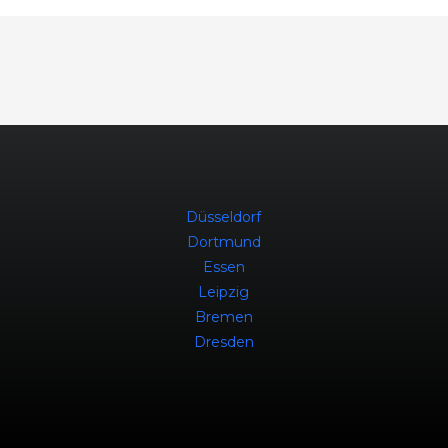
Düsseldorf
Dortmund
Essen
Leipzig
Bremen
Dresden