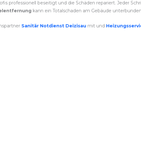
is professionell beseitigt und die Schäden repariert. Jeder Schr
lentfernung
kann ein Totalschaden am Gebäude unterbunden
nspartner
Sanitär Notdienst Deizisau
mit und
Heizungsserv