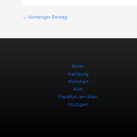
←
Vorheriger Beitrag
Berlin
Hamburg
München
Köln
Frankfurt am Main
Stuttgart