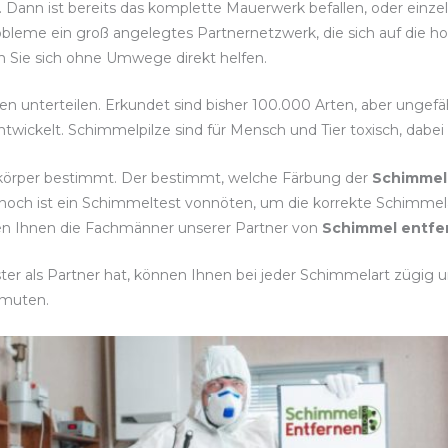
. Dann ist bereits das komplette Mauerwerk befallen, oder einz
obleme ein groß angelegtes Partnernetzwerk, die sich auf die
sen Sie sich ohne Umwege direkt helfen.
ten unterteilen. Erkundet sind bisher 100.000 Arten, aber ungef
twickelt. Schimmelpilze sind für Mensch und Tier toxisch, dabe
tkörper bestimmt. Der bestimmt, welche Färbung der
Schimmel
nnoch ist ein Schimmeltest vonnöten, um die korrekte Schim
lfen Ihnen die Fachmänner unserer Partner von
Schimmel entfer
er als Partner hat, können Ihnen bei jeder Schimmelart zügig un
rmuten.