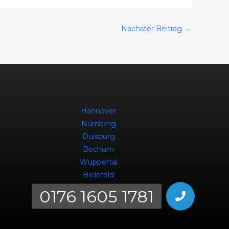
Nächster Beitrag
→
Hannover
Nürnberg
Duisburg
Bochum
Wuppertal
Bielefeld