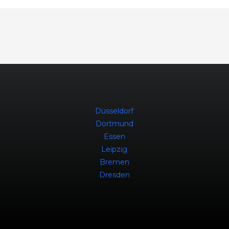
Düsseldorf
Dortmund
Essen
Leipzig
Bremen
Dresden