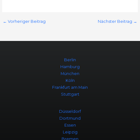
←
Vorheriger Beitrag
Nächster Beitrag
→
Berlin
Hamburg
München
Köln
Frankfurt am Main
Stuttgart
Düsseldorf
Dortmund
Essen
Leipzig
Bremen