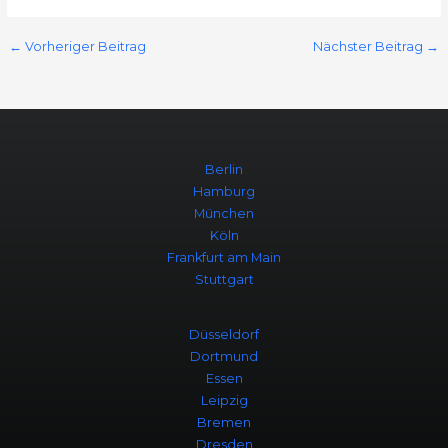
←
Vorheriger Beitrag
Nächster Beitrag
→
Berlin
Hamburg
München
Köln
Frankfurt am Main
Stuttgart
Düsseldorf
Dortmund
Essen
Leipzig
Bremen
Dresden