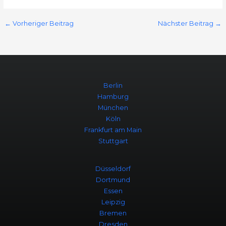
←
Vorheriger Beitrag
Nächster Beitrag
→
Berlin
Hamburg
München
Köln
Frankfurt am Main
Stuttgart
Düsseldorf
Dortmund
Essen
Leipzig
Bremen
Dresden