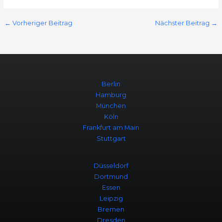
←
Vorheriger Beitrag
Nächster Beitrag
→
Berlin
Hamburg
München
Köln
Frankfurt am Main
Stuttgart
Düsseldorf
Dortmund
Essen
Leipzig
Bremen
Dresden