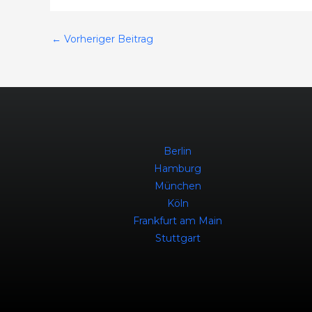
←
Vorheriger Beitrag
Berlin
Hamburg
München
Köln
Frankfurt am Main
Stuttgart