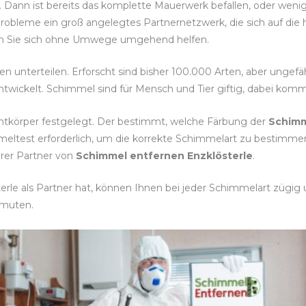
. Dann ist bereits das komplette Mauerwerk befallen, oder weni
Probleme ein groß angelegtes Partnernetzwerk, die sich auf di
assen Sie sich ohne Umwege umgehend helfen.
ten unterteilen. Erforscht sind bisher 100.000 Arten, aber ungef
twickelt. Schimmel sind für Mensch und Tier giftig, dabei komm
htkörper festgelegt. Der bestimmt, welche Färbung der
Schimm
mmeltest erforderlich, um die korrekte Schimmelart zu best
erer Partner von
Schimmel entfernen Enzklösterle
.
rle als Partner hat, können Ihnen bei jeder Schimmelart zügig u
rmuten.