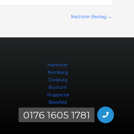
Nächster Beitrag
→
Hannover
Nürnberg
Duisburg
Bochum
Wuppertal
Bielefeld