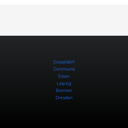
Düsseldorf
Dortmund
Essen
Leipzig
Bremen
Dresden