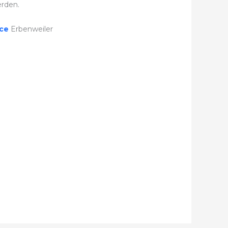
rden.
ice
Erbenweiler