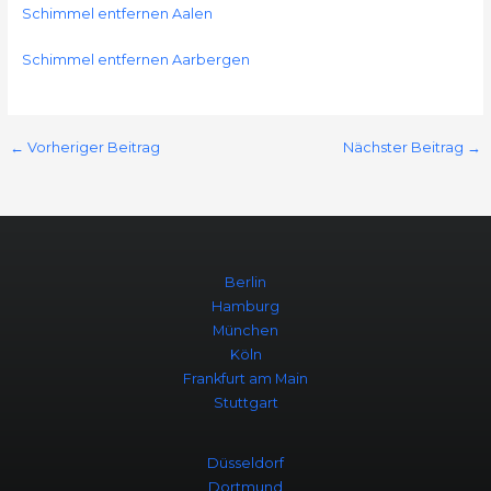
Schimmel entfernen Aalen
Schimmel entfernen Aarbergen
←
Vorheriger Beitrag
Nächster Beitrag
→
Berlin
Hamburg
München
Köln
Frankfurt am Main
Stuttgart
Düsseldorf
Dortmund