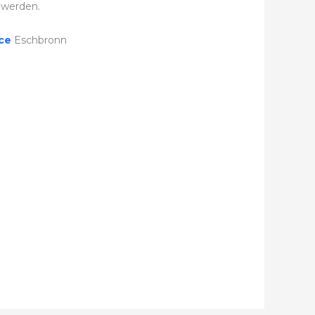
 werden.
ice
Eschbronn