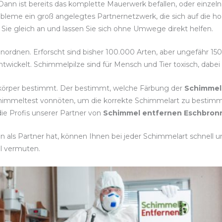
 Dann ist bereits das komplette Mauerwerk befallen, oder einzel
obleme ein groß angelegtes Partnernetzwerk, die sich auf die h
Sie gleich an und lassen Sie sich ohne Umwege direkt helfen.
inordnen. Erforscht sind bisher 100.000 Arten, aber ungefähr 15
twickelt. Schimmelpilze sind für Mensch und Tier toxisch, dabe
tkörper bestimmt. Der bestimmt, welche Färbung der
Schimmel
Schimmeltest vonnöten, um die korrekte Schimmelart zu best
ie Profis unserer Partner von
Schimmel entfernen Eschbron
als Partner hat, können Ihnen bei jeder Schimmelart schnell und
l vermuten.