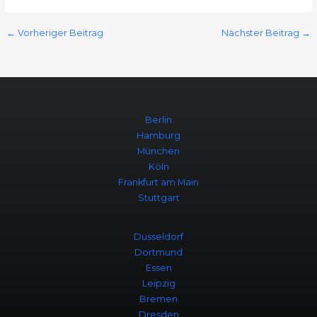
←
Vorheriger Beitrag
Nächster Beitrag
→
Berlin
Hamburg
München
Köln
Frankfurt am Main
Stuttgart
Düsseldorf
Dortmund
Essen
Leipzig
Bremen
Dresden