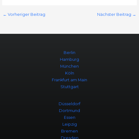
←
Vorheriger Beitrag
Nächster Beitrag
→
Berlin
Hamburg
München
Köln
Frankfurt am Main
Stuttgart
Düsseldorf
Dortmund
Essen
Leipzig
Bremen
Dresden