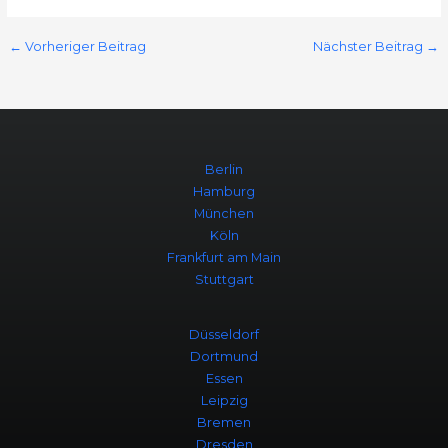
←
Vorheriger Beitrag
Nächster Beitrag
→
Berlin
Hamburg
München
Köln
Frankfurt am Main
Stuttgart
Düsseldorf
Dortmund
Essen
Leipzig
Bremen
Dresden