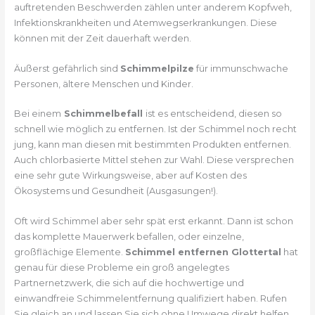
auftretenden Beschwerden zählen unter anderem Kopfweh,
Infektionskrankheiten und Atemwegserkrankungen. Diese
können mit der Zeit dauerhaft werden.
Äußerst gefährlich sind
Schimmelpilze
für immunschwache
Personen, ältere Menschen und Kinder.
Bei einem
Schimmelbefall
ist es entscheidend, diesen so
schnell wie möglich zu entfernen. Ist der Schimmel noch recht
jung, kann man diesen mit bestimmten Produkten entfernen.
Auch chlorbasierte Mittel stehen zur Wahl. Diese versprechen
eine sehr gute Wirkungsweise, aber auf Kosten des
Ökosystems und Gesundheit (Ausgasungen!).
Oft wird Schimmel aber sehr spät erst erkannt. Dann ist schon
das komplette Mauerwerk befallen, oder einzelne,
großflächige Elemente.
Schimmel entfernen Glottertal
hat
genau für diese Probleme ein groß angelegtes
Partnernetzwerk, die sich auf die hochwertige und
einwandfreie Schimmelentfernung qualifiziert haben. Rufen
Sie gleich an und lassen Sie sich ohne Umwege direkt helfen.