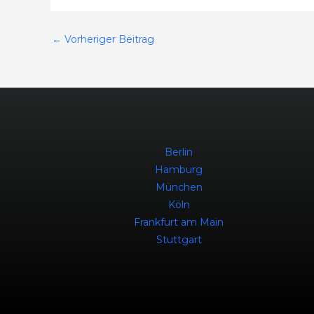
←
Vorheriger Beitrag
Berlin
Hamburg
München
Köln
Frankfurt am Main
Stuttgart