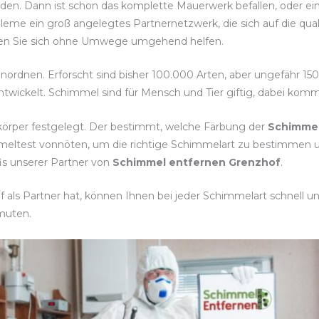
nden. Dann ist schon das komplette Mauerwerk befallen, oder ei
leme ein groß angelegtes Partnernetzwerk, die sich auf die qu
lassen Sie sich ohne Umwege umgehend helfen.
inordnen. Erforscht sind bisher 100.000 Arten, aber ungefähr 15
twickelt. Schimmel sind für Mensch und Tier giftig, dabei komm
körper festgelegt. Der bestimmt, welche Färbung der
Schimme
immeltest vonnöten, um die richtige Schimmelart zu bestimm
fis unserer Partner von
Schimmel entfernen Grenzhof
.
als Partner hat, können Ihnen bei jeder Schimmelart schnell und
muten.