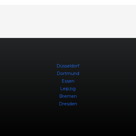
Düsseldorf
Dortmund
Essen
Leipzig
Bremen
Dresden