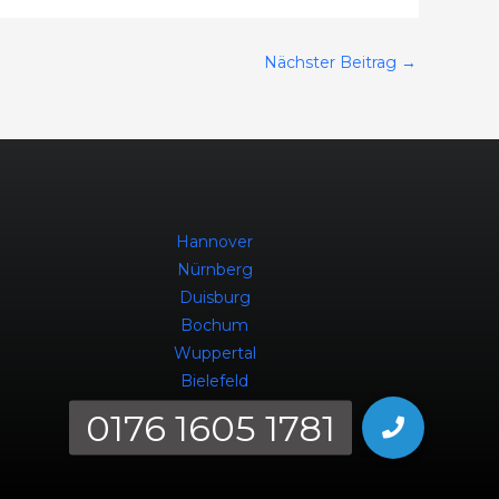
Nächster Beitrag
→
Hannover
Nürnberg
Duisburg
Bochum
Wuppertal
Bielefeld