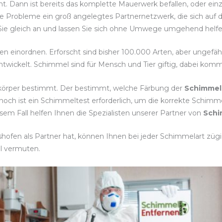
nnt. Dann ist bereits das komplette Mauerwerk befallen, oder ei
e Probleme ein groß angelegtes Partnernetzwerk, die sich auf di
 Sie gleich an und lassen Sie sich ohne Umwege umgehend helfe
ten einordnen. Erforscht sind bisher 100.000 Arten, aber ungefä
twickelt. Schimmel sind für Mensch und Tier giftig, dabei komm
tkörper bestimmt. Der bestimmt, welche Färbung der
Schimmel
och ist ein Schimmeltest erforderlich, um die korrekte Schi
em Fall helfen Ihnen die Spezialisten unserer Partner von
Schi
fen als Partner hat, können Ihnen bei jeder Schimmelart zügig 
l vermuten.