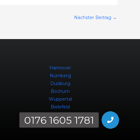
Nächster Beitrag
→
Hannover
Nürnberg
Duisburg
Bochum
Wuppertal
Bielefeld