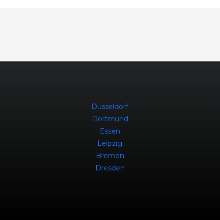
Düsseldorf
Dortmund
Essen
Leipzig
Bremen
Dresden