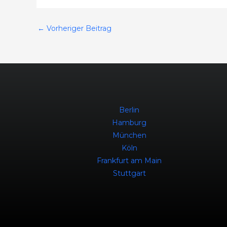
←
Vorheriger Beitrag
Berlin
Hamburg
München
Köln
Frankfurt am Main
Stuttgart