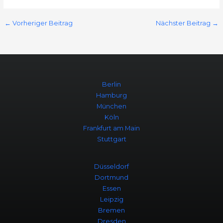
←
Vorheriger Beitrag
Nächster Beitrag
→
Berlin
Hamburg
München
Köln
Frankfurt am Main
Stuttgart
Düsseldorf
Dortmund
Essen
Leipzig
Bremen
Dresden