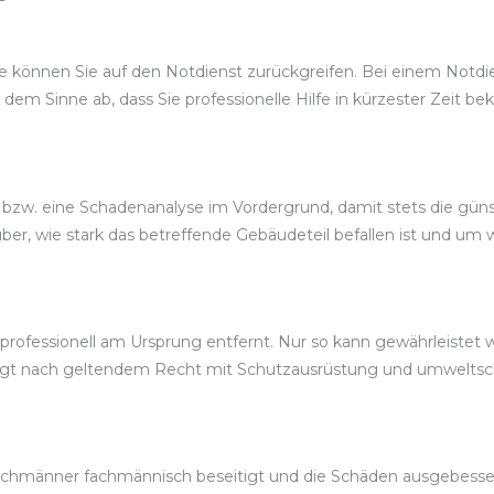
können Sie auf den Notdienst zurückgreifen. Bei einem Notdiens
 dem Sinne ab, dass Sie professionelle Hilfe in kürzester Zeit 
bzw. eine Schadenanalyse im Vordergrund, damit stets die güns
r, wie stark das betreffende Gebäudeteil befallen ist und um w
rofessionell am Ursprung entfernt. Nur so kann gewährleistet w
folgt nach geltendem Recht mit Schutzausrüstung und umwelts
hmänner fachmännisch beseitigt und die Schäden ausgebessert. 