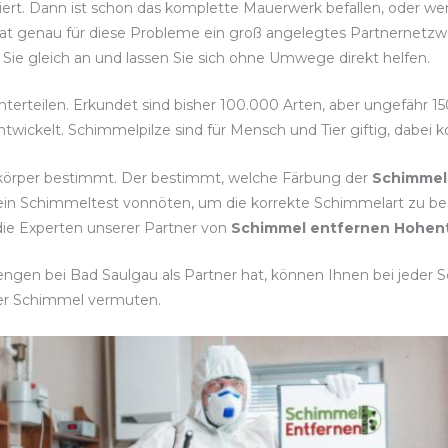
isiert. Dann ist schon das komplette Mauerwerk befallen, oder w
at genau für diese Probleme ein groß angelegtes Partnernetzwerk
Sie gleich an und lassen Sie sich ohne Umwege direkt helfen.
nterteilen. Erkundet sind bisher 100.000 Arten, aber ungefähr 1
twickelt. Schimmelpilze sind für Mensch und Tier giftig, dabei
tkörper bestimmt. Der bestimmt, welche Färbung der
Schimmel
 ein Schimmeltest vonnöten, um die korrekte Schimmelart z
die Experten unserer Partner von
Schimmel entfernen Hohent
gen bei Bad Saulgau als Partner hat, können Ihnen bei jeder Sc
der Schimmel vermuten.