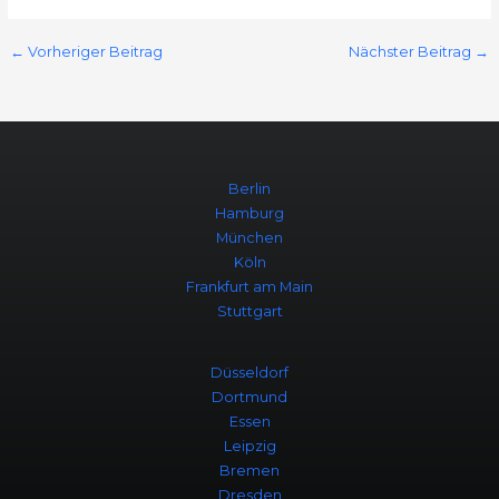
←
Vorheriger Beitrag
Nächster Beitrag
→
Berlin
Hamburg
München
Köln
Frankfurt am Main
Stuttgart
Düsseldorf
Dortmund
Essen
Leipzig
Bremen
Dresden