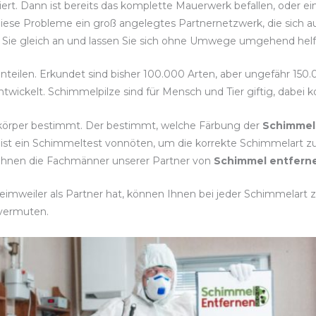
isiert. Dann ist bereits das komplette Mauerwerk befallen, oder 
iese Probleme ein groß angelegtes Partnernetzwerk, die sich a
n Sie gleich an und lassen Sie sich ohne Umwege umgehend helf
inteilen. Erkundet sind bisher 100.000 Arten, aber ungefähr 150
twickelt. Schimmelpilze sind für Mensch und Tier giftig, dabei
tkörper bestimmt. Der bestimmt, welche Färbung der
Schimmel
 ist ein Schimmeltest vonnöten, um die korrekte Schimmelar
 Ihnen die Fachmänner unserer Partner von
Schimmel entfern
mweiler als Partner hat, können Ihnen bei jeder Schimmelart zü
vermuten.