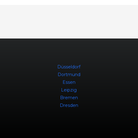
Düsseldorf
Dortmund
Essen
Leipzig
Bremen
Dresden