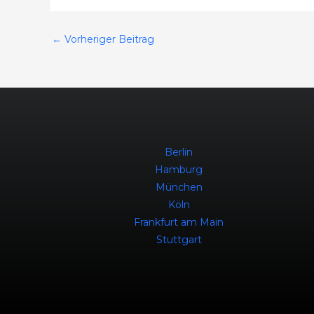
←
Vorheriger Beitrag
Berlin
Hamburg
München
Köln
Frankfurt am Main
Stuttgart