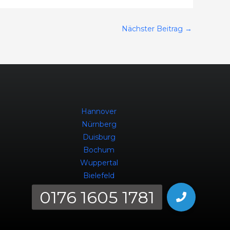
Nächster Beitrag
→
Hannover
Nürnberg
Duisburg
Bochum
Wuppertal
Bielefeld