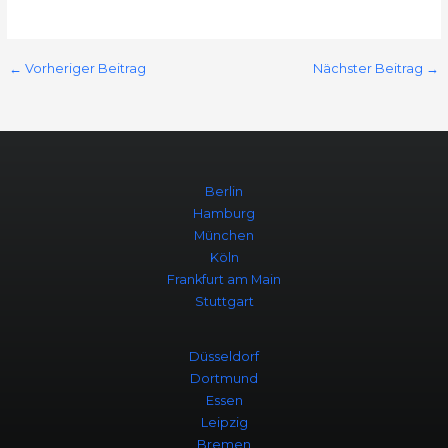
←
Vorheriger Beitrag
Nächster Beitrag
→
Berlin
Hamburg
München
Köln
Frankfurt am Main
Stuttgart
Düsseldorf
Dortmund
Essen
Leipzig
Bremen