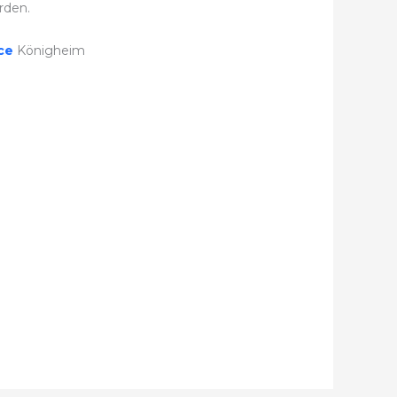
rden.
ice
Königheim