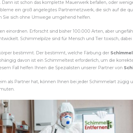
ert. Dann ist schon das komplette Mauerwerk befallen, oder weni
bleme ein groß angelegtes Partnernetzwerk, die sich auf die q
assen Sie sich ohne Umwege umgehend helfen.
ten einordnen. Erforscht sind bisher 100.000 Arten, aber ungefä
twickelt. Schimmelpilze sind für Mensch und Tier toxisch, dabe
tkörper bestimmt. Der bestimmt, welche Färbung der
Schimmel
hängig davon ist ein Schimmeltest erforderlich, um die korr
em Fall helfen Ihnen die Spezialisten unserer Partner von
Sch
m als Partner hat, können Ihnen bei jeder Schimmelart zügig un
rmuten.