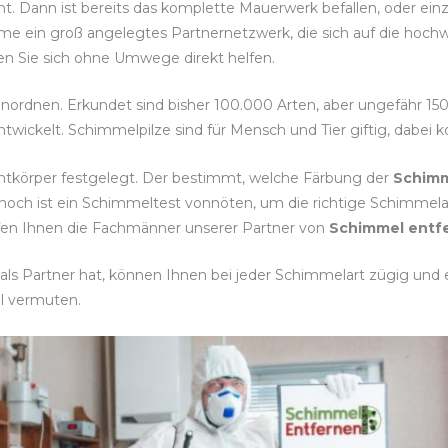
nnt. Dann ist bereits das komplette Mauerwerk befallen, oder ei
eme ein groß angelegtes Partnernetzwerk, die sich auf die hoc
ssen Sie sich ohne Umwege direkt helfen.
einordnen. Erkundet sind bisher 100.000 Arten, aber ungefähr 15
twickelt. Schimmelpilze sind für Mensch und Tier giftig, dabei
htkörper festgelegt. Der bestimmt, welche Färbung der
Schimm
noch ist ein Schimmeltest vonnöten, um die richtige Schim
lfen Ihnen die Fachmänner unserer Partner von
Schimmel entfe
ls Partner hat, können Ihnen bei jeder Schimmelart zügig und ef
l vermuten.