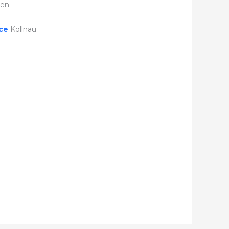
en.
ice
Kollnau