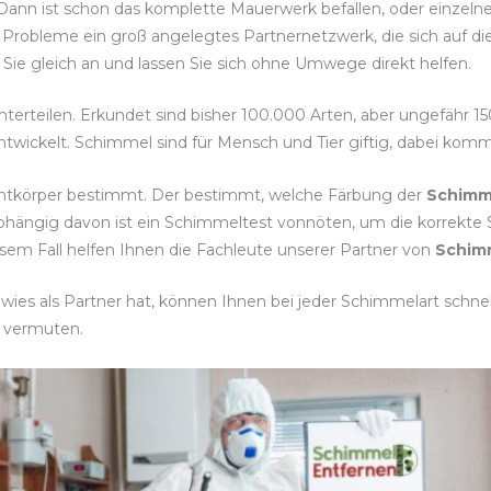
 Dann ist schon das komplette Mauerwerk befallen, oder einzeln
 Probleme ein groß angelegtes Partnernetzwerk, die sich auf d
Sie gleich an und lassen Sie sich ohne Umwege direkt helfen.
nterteilen. Erkundet sind bisher 100.000 Arten, aber ungefähr 1
twickelt. Schimmel sind für Mensch und Tier giftig, dabei komm
chtkörper bestimmt. Der bestimmt, welche Färbung der
Schimm
bhängig davon ist ein Schimmeltest vonnöten, um die korrek
sem Fall helfen Ihnen die Fachleute unserer Partner von
Schim
es als Partner hat, können Ihnen bei jeder Schimmelart schnell 
 vermuten.