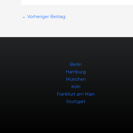
←
Vorheriger Beitrag
Berlin
Hamburg
München
Köln
Frankfurt am Main
Stuttgart