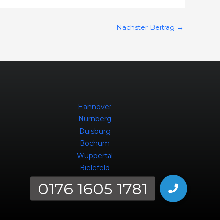
Nächster Beitrag
→
Hannover
Nürnberg
Duisburg
Bochum
Wuppertal
Bielefeld