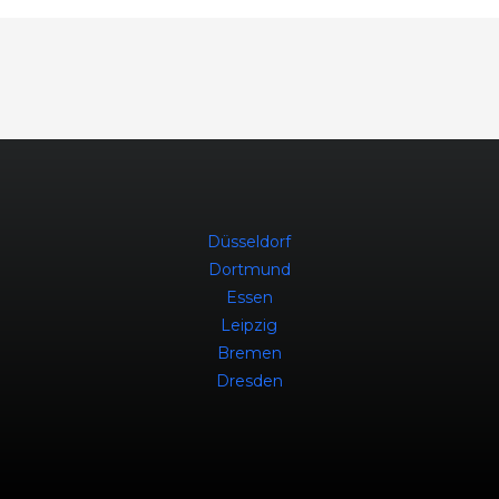
Düsseldorf
Dortmund
Essen
Leipzig
Bremen
Dresden