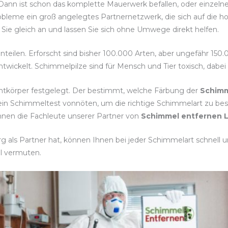
 Dann ist schon das komplette Mauerwerk befallen, oder einzeln
obleme ein groß angelegtes Partnernetzwerk, die sich auf die h
Sie gleich an und lassen Sie sich ohne Umwege direkt helfen.
inteilen. Erforscht sind bisher 100.000 Arten, aber ungefähr 150
twickelt. Schimmelpilze sind für Mensch und Tier toxisch, dabe
htkörper festgelegt. Der bestimmt, welche Färbung der
Schimm
 ein Schimmeltest vonnöten, um die richtige Schimmelart zu
Ihnen die Fachleute unserer Partner von
Schimmel entfernen 
als Partner hat, können Ihnen bei jeder Schimmelart schnell un
l vermuten.