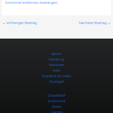
Schimmel entfernen Aarbergen
←
Vorheriger Beitrag
Nächster Beitrag
→
Berlin
Hamburg
München
Köln
Frankfurt am Main
Stuttgart
Düsseldorf
Dortmund
Essen
Leipzig