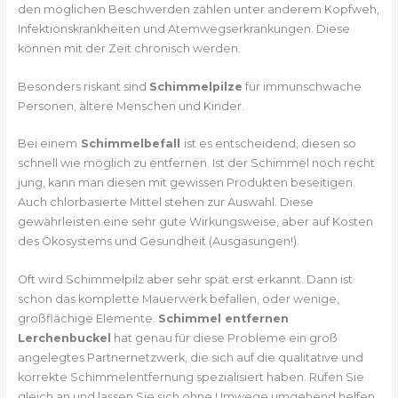
den möglichen Beschwerden zählen unter anderem Kopfweh,
Infektionskrankheiten und Atemwegserkrankungen. Diese
können mit der Zeit chronisch werden.
Besonders riskant sind
Schimmelpilze
für immunschwache
Personen, ältere Menschen und Kinder.
Bei einem
Schimmelbefall
ist es entscheidend, diesen so
schnell wie möglich zu entfernen. Ist der Schimmel noch recht
jung, kann man diesen mit gewissen Produkten beseitigen.
Auch chlorbasierte Mittel stehen zur Auswahl. Diese
gewährleisten eine sehr gute Wirkungsweise, aber auf Kosten
des Ökosystems und Gesundheit (Ausgasungen!).
Oft wird Schimmelpilz aber sehr spät erst erkannt. Dann ist
schon das komplette Mauerwerk befallen, oder wenige,
großflächige Elemente.
Schimmel entfernen
Lerchenbuckel
hat genau für diese Probleme ein groß
angelegtes Partnernetzwerk, die sich auf die qualitative und
korrekte Schimmelentfernung spezialisiert haben. Rufen Sie
gleich an und lassen Sie sich ohne Umwege umgehend helfen.