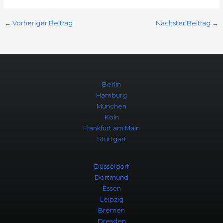
←
Vorheriger Beitrag
Nächster Beitrag
→
Berlin
Hamburg
München
Köln
Frankfurt am Main
Stuttgart
Düsseldorf
Dortmund
Essen
Leipzig
Bremen
Dresden