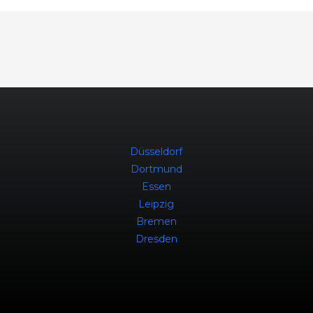
Düsseldorf
Dortmund
Essen
Leipzig
Bremen
Dresden