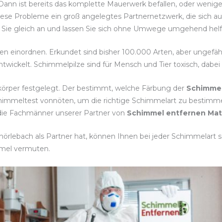
 Dann ist bereits das komplette Mauerwerk befallen, oder wenig
iese Probleme ein groß angelegtes Partnernetzwerk, die sich au
n Sie gleich an und lassen Sie sich ohne Umwege umgehend helf
rten einordnen. Erkundet sind bisher 100.000 Arten, aber ungefä
twickelt. Schimmelpilze sind für Mensch und Tier toxisch, dabe
körper festgelegt. Der bestimmt, welche Färbung der
Schimmel
Schimmeltest vonnöten, um die richtige Schimmelart zu best
 die Fachmänner unserer Partner von
Schimmel entfernen Ma
rlebach als Partner hat, können Ihnen bei jeder Schimmelart sc
mmel vermuten.