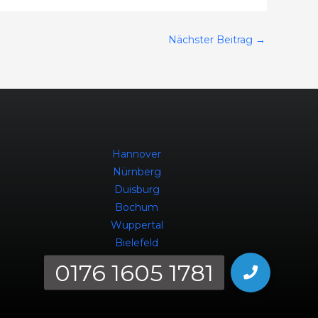
Nächster Beitrag
→
Hannover
Nürnberg
Duisburg
Bochum
Wuppertal
Bielefeld