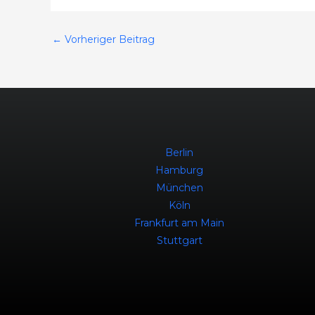
←
Vorheriger Beitrag
Berlin
Hamburg
München
Köln
Frankfurt am Main
Stuttgart