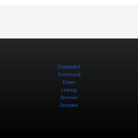
Düsseldorf
Dortmund
Essen
Leipzig
Bremen
Dresden