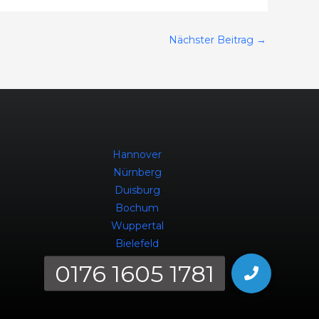
Nächster Beitrag
→
Hannover
Nürnberg
Duisburg
Bochum
Wuppertal
Bielefeld