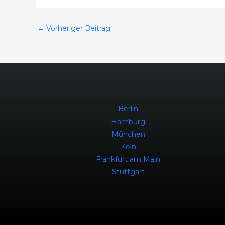
←
Vorheriger Beitrag
Berlin
Hamburg
München
Köln
Frankfurt am Main
Stuttgart