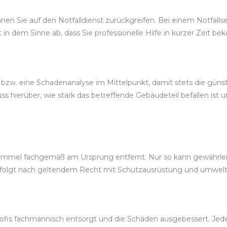
n Sie auf den Notfalldienst zurückgreifen. Bei einem Notfallserv
t in dem Sinne ab, dass Sie professionelle Hilfe in kurzer Zeit 
 bzw. eine Schadenanalyse im Mittelpunkt, damit stets die gü
 hierüber, wie stark das betreffende Gebäudeteil befallen ist 
immel fachgemäß am Ursprung entfernt. Nur so kann gewährleist
rfolgt nach geltendem Recht mit Schutzausrüstung und umwel
fis fachmännisch entsorgt und die Schäden ausgebessert. Jeder S