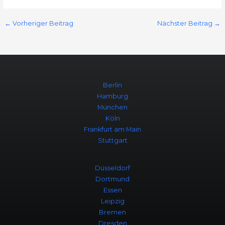
←
Vorheriger Beitrag
Nächster Beitrag
→
Berlin
Hamburg
München
Köln
Frankfurt am Main
Stuttgart
Düsseldorf
Dortmund
Essen
Leipzig
Bremen
Dresden