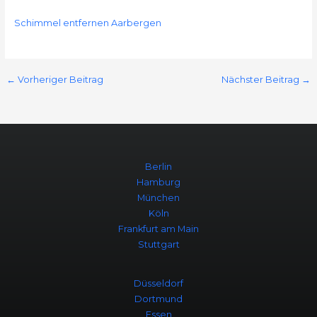
Schimmel entfernen Aarbergen
←
Vorheriger Beitrag
Nächster Beitrag
→
Berlin
Hamburg
München
Köln
Frankfurt am Main
Stuttgart
Düsseldorf
Dortmund
Essen