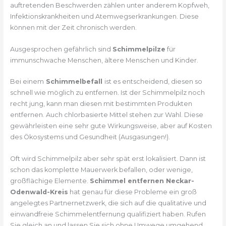
auftretenden Beschwerden zählen unter anderem Kopfweh,
Infektionskrankheiten und Atemwegserkrankungen. Diese
können mit der Zeit chronisch werden.
Ausgesprochen gefährlich sind
Schimmelpilze
für
immunschwache Menschen, ältere Menschen und Kinder.
Bei einem
Schimmelbefall
ist es entscheidend, diesen so
schnell wie möglich zu entfernen. Ist der Schimmelpilz noch
recht jung, kann man diesen mit bestimmten Produkten
entfernen. Auch chlorbasierte Mittel stehen zur Wahl. Diese
gewährleisten eine sehr gute Wirkungsweise, aber auf Kosten
des Ökosystems und Gesundheit (Ausgasungen!).
Oft wird Schimmelpilz aber sehr spät erst lokalisiert. Dann ist
schon das komplette Mauerwerk befallen, oder wenige,
großflächige Elemente.
Schimmel entfernen Neckar-
Odenwald-Kreis
hat genau für diese Probleme ein groß
angelegtes Partnernetzwerk, die sich auf die qualitative und
einwandfreie Schimmelentfernung qualifiziert haben. Rufen
Sie gleich an und lassen Sie sich ohne Umwege umgehend