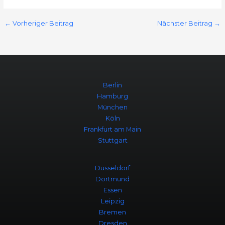
←
Vorheriger Beitrag
Nächster Beitrag
→
Berlin
Hamburg
München
Köln
Frankfurt am Main
Stuttgart
Düsseldorf
Dortmund
Essen
Leipzig
Bremen
Dresden