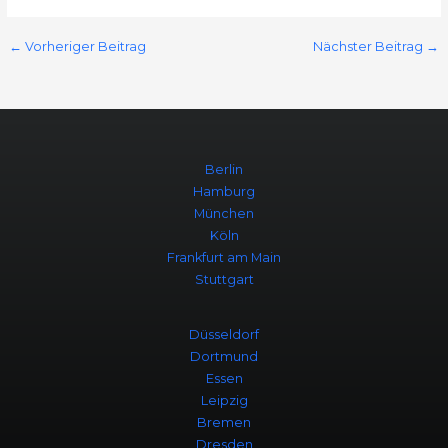
←
Vorheriger Beitrag
Nächster Beitrag
→
Berlin
Hamburg
München
Köln
Frankfurt am Main
Stuttgart
Düsseldorf
Dortmund
Essen
Leipzig
Bremen
Dresden