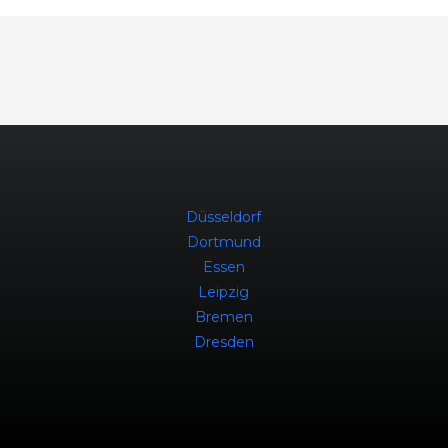
Düsseldorf
Dortmund
Essen
Leipzig
Bremen
Dresden