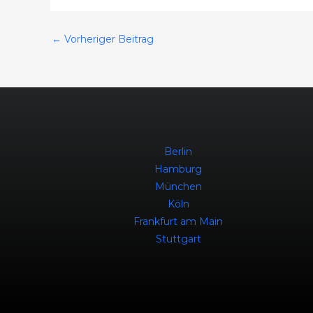
←
Vorheriger Beitrag
Berlin
Hamburg
München
Köln
Frankfurt am Main
Stuttgart