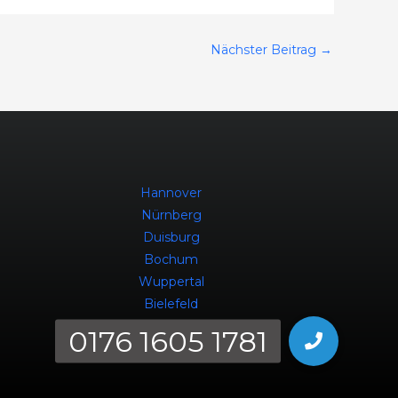
Nächster Beitrag
→
Hannover
Nürnberg
Duisburg
Bochum
Wuppertal
Bielefeld