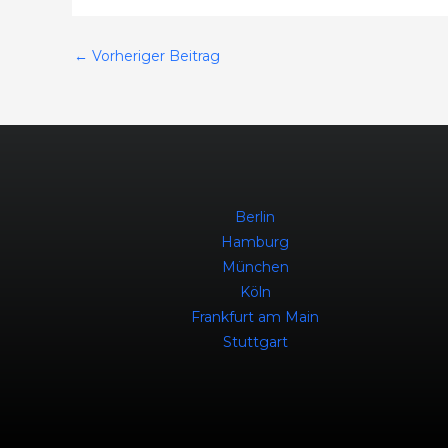
←
Vorheriger Beitrag
Berlin
Hamburg
München
Köln
Frankfurt am Main
Stuttgart