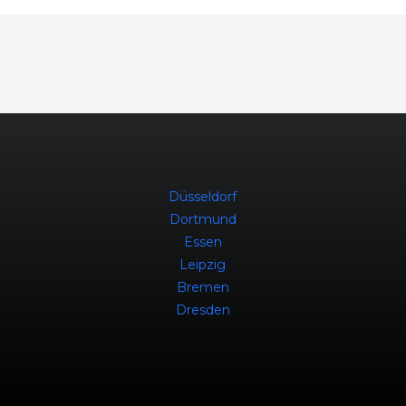
Düsseldorf
Dortmund
Essen
Leipzig
Bremen
Dresden