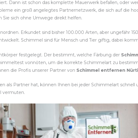
isiert. Dann ist schon das komplette Mauerwerk befallen, oder w
bleme ein groß angelegtes Partnernetzwerk, die sich auf die 
sen Sie sich ohne Umwege direkt helfen.
einordnen. Erkundet sind bisher 100.000 Arten, aber ungefähr 15
twickelt. Schimmel sind für Mensch und Tier giftig, dabei komm
htkörper festgelegt. Der bestimmt, welche Färbung der
Schim
Schimmeltest vonnöten, um die korrekte Schimmelart zu best
Ihnen die Profis unserer Partner von
Schimmel entfernen Nürt
 als Partner hat, können Ihnen bei jeder Schimmelart schnell un
l vermuten.