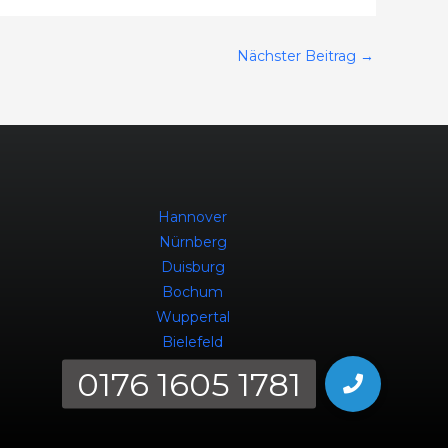
Nächster Beitrag
→
Hannover
Nürnberg
Duisburg
Bochum
Wuppertal
Bielefeld