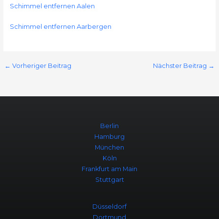
Schimmel entfernen Aalen
Schimmel entfernen Aarbergen
←
Vorheriger Beitrag
Nächster Beitrag
→
Berlin
Hamburg
München
Köln
Frankfurt am Main
Stuttgart
Düsseldorf
Dortmund