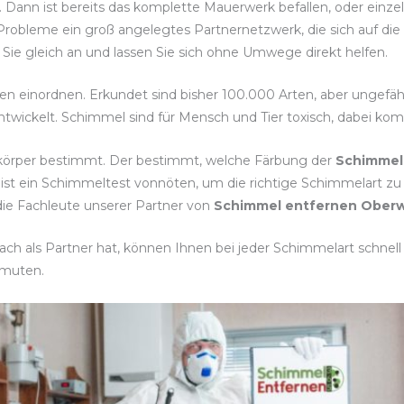
. Dann ist bereits das komplette Mauerwerk befallen, oder einz
Probleme ein groß angelegtes Partnernetzwerk, die sich auf die 
Sie gleich an und lassen Sie sich ohne Umwege direkt helfen.
rten einordnen. Erkundet sind bisher 100.000 Arten, aber ungefä
twickelt. Schimmel sind für Mensch und Tier toxisch, dabei ko
tkörper bestimmt. Der bestimmt, welche Färbung der
Schimmel
 ist ein Schimmeltest vonnöten, um die richtige Schimmelar
die Fachleute unserer Partner von
Schimmel entfernen Ober
h als Partner hat, können Ihnen bei jeder Schimmelart schnell u
rmuten.