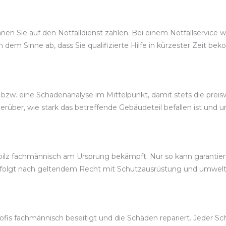
en Sie auf den Notfalldienst zählen. Bei einem Notfallservice w
n dem Sinne ab, dass Sie qualifizierte Hilfe in kürzester Zeit b
bzw. eine Schadenanalyse im Mittelpunkt, damit stets die preis
über, wie stark das betreffende Gebäudeteil befallen ist und u
ilz fachmännisch am Ursprung bekämpft. Nur so kann garantiert
rfolgt nach geltendem Recht mit Schutzausrüstung und umwel
is fachmännisch beseitigt und die Schäden repariert. Jeder Schrit