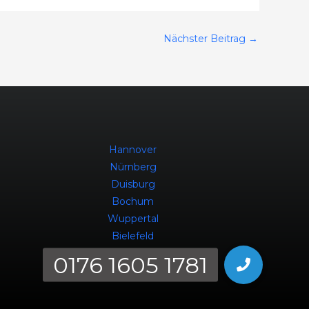
Nächster Beitrag
→
Hannover
Nürnberg
Duisburg
Bochum
Wuppertal
Bielefeld