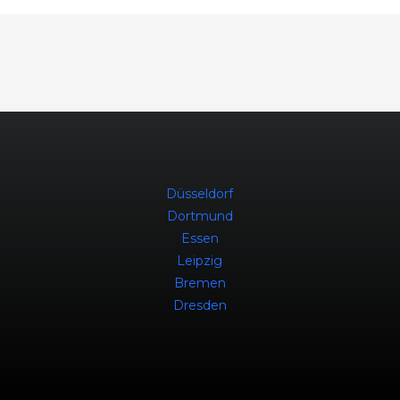
Düsseldorf
Dortmund
Essen
Leipzig
Bremen
Dresden