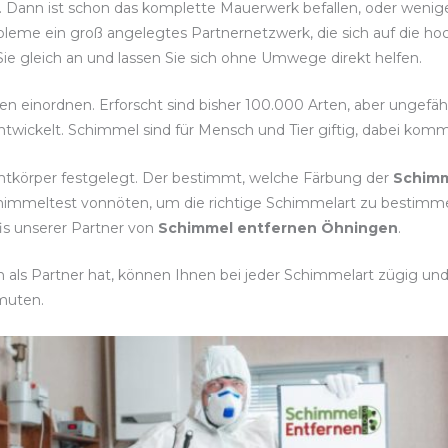
t. Dann ist schon das komplette Mauerwerk befallen, oder wenig
bleme ein groß angelegtes Partnernetzwerk, die sich auf die h
ie gleich an und lassen Sie sich ohne Umwege direkt helfen.
ten einordnen. Erforscht sind bisher 100.000 Arten, aber ungefä
twickelt. Schimmel sind für Mensch und Tier giftig, dabei komm
htkörper festgelegt. Der bestimmt, welche Färbung der
Schim
 Schimmeltest vonnöten, um die richtige Schimmelart zu bes
fis unserer Partner von
Schimmel entfernen Öhningen
.
ls Partner hat, können Ihnen bei jeder Schimmelart zügig und e
muten.