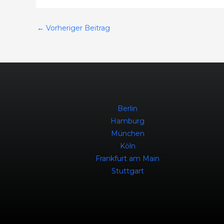
←
Vorheriger Beitrag
Berlin
Hamburg
München
Köln
Frankfurt am Main
Stuttgart